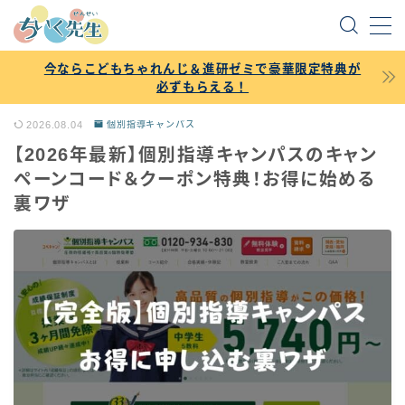
MENU
今ならこどもちゃれんじ＆進研ゼミで豪華限定特典が
必ずもらえる！
掲載依頼・各種お問い合わせ
2026.08.04
個別指導キャンパス
【2026年最新】個別指導キャンパスのキャン
トップページに戻る
ペーンコード＆クーポン特典！お得に始める
裏ワザ
こどもちゃれんじ記事一覧
進研ゼミ記事一覧
スマイルゼミ記事一覧
ポピー記事一覧