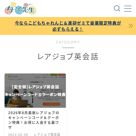
MENU
今ならこどもちゃれんじ＆進研ゼミで豪華限定特典が
必ずもらえる！
掲載依頼・各種お問い合わせ
CATEGORY
レアジョブ英会話
トップページに戻る
こどもちゃれんじ記事一覧
進研ゼミ記事一覧
スマイルゼミ記事一覧
2026年8月最新レアジョブの
キャンペーンコード＆クーポ
ン特典！お得に入会する裏ワ
ポピー記事一覧
ザ
2022.02.06
レアジョブ英会話