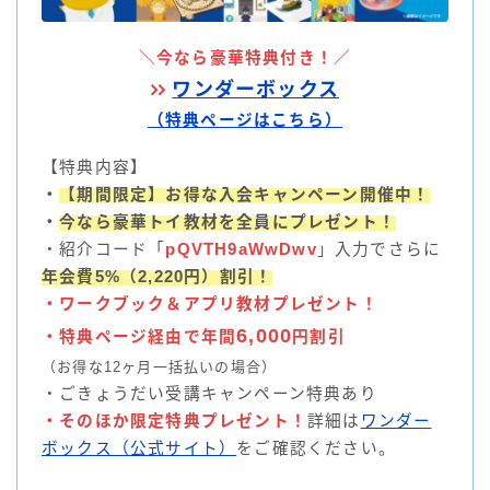
＼今なら豪華特典付き！／
ワンダーボックス
（特典ページはこちら）
【特典内容】
・
【期間限定】お得な入会キャンペーン開催中！
・
今なら豪華トイ教材を全員にプレゼント！
・紹介コード「
pQVTH9aWwDwv
」入力でさらに
年会費5%（2,220円）割引！
・ワークブック＆アプリ教材プレゼント！
6,000
・特典ページ経由で年間
円割引
（お得な12ヶ月一括払いの場合）
・ごきょうだい受講キャンペーン特典あり
・そのほか限定特典プレゼント！
詳細は
ワンダー
ボックス（公式サイト）
をご確認ください。