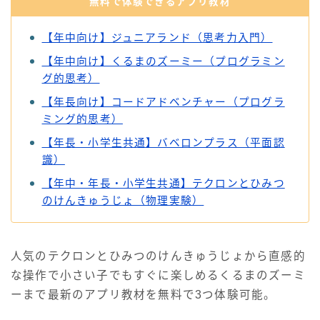
無料で体験できるアプリ教材
【年中向け】ジュニアランド（思考力入門）
【年中向け】くるまの​ズーミー​（プログラミン
グ的思考）
​【年長向け】コードアドベンチャー​（プログラ
ミング的思考）​
【年長・小学生共通】バベロンプラス（平面認
識）​
【年中・年長・小学生共通】テクロンと​ひみつ
のけんきゅうじょ（物理実験）​
人気のテクロンと​ひみつのけんきゅうじょから直感的
な操作で小さい子でもすぐに楽しめるくるまの​ズーミ
ーまで最新のアプリ教材を無料で3つ体験可能。