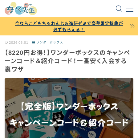
MENU
今ならこどもちゃれんじ＆進研ゼミで豪華限定特典が
必ずもらえる！
掲載依頼・各種お問い合わせ
2026.08.01
ワンダーボックス
【8220円お得！】ワンダーボックスのキャンペ
トップページに戻る
ーンコード＆紹介コード！一番安く入会する
裏ワザ
こどもちゃれんじ記事一覧
進研ゼミ記事一覧
スマイルゼミ記事一覧
ポピー記事一覧