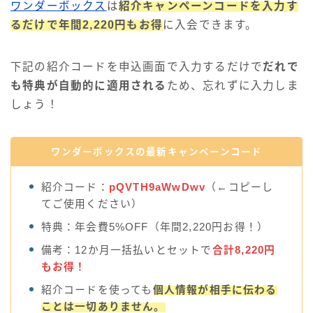
ワンダーボックス
は
紹介キャンペーンコードを入力す
るだけで年間2,220円もお得
に入会できます。
下記の紹介コードを申込画面で入力するだけで
だれで
も特典が自動的に適用される
ため、忘れずに入力しま
しょう！
ワンダーボックスの最新キャンペーンコード
紹介コード：
pQVTH9aWwDwv
（←コピーし
てご使用ください）
特典：年会費5%OFF（年間2,220円お得！）
備考：12か月一括払いとセットで
合計8,220円
もお得！
紹介コードを使っても
個人情報が相手に伝わる
ことは一切ありません。